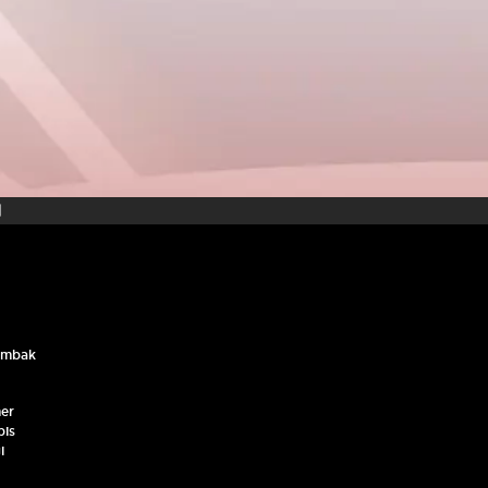
|
Tembak
mer
pis
i