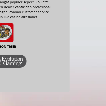
angat populer seperti Roulette,
eh dealer cantik dan profesional.
ngan layanan customer service
live casino airasiabet.
GON TIGER